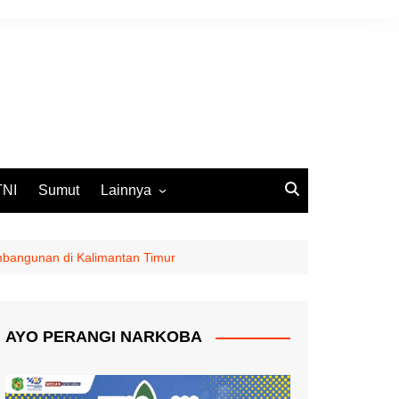
TNI
Sumut
Lainnya
DPRD Medan
Ekbis
mbangunan di Kalimantan Timur
Opini
Pemko Medan
AYO PERANGI NARKOBA