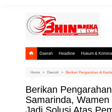
Skip
to
content
Daerah
Headline
Hukum & Krimina
Home
Daerah
Berikan Pengarahan di Kant
Berikan Pengarahan
Samarinda, Wamen 
Jadi Solusi Atas Pe