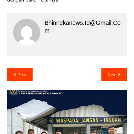
Bhinnekanews.id@gmail.co
M
Navigasi
Prev
Next
pos